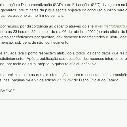
s gabaritos  preliminares da prova escrita objetiva do concurso público para 
al realizado no último fim de semana.     
por recurso por discordância ao gabarito através do site
www.institutoaocp.
rra às 23 horas e 59 minutos do dia 06 de  abril de 2022 (horário oficial do
everão ser efetivados por questão, devidamente fundamentados e  instruído
 revisão, sob pena de não  conhecimento.      
 anulada terá o ponto respectivo atribuído a todos  os candidatos que real
indistintamente.  Após a publicação das decisões dos recursos interpostos p
, por meio de edital próprio, o gabarito oficial  definitivo.    
itos preliminares e as demais informações sobre o  concurso e a interposição
el nas  páginas 94 a 97 da edição 
n° 10.797
 do Diário Oficial do Estado.
MBAENSE