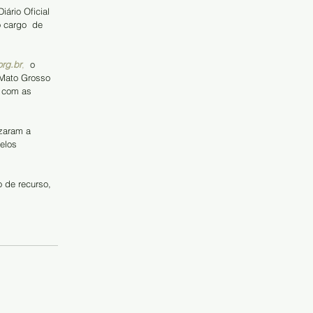
o cargo  de 
org.br
,
 o 
 Mato Grosso 
s com as 
izaram a 
elos 
 de recurso, 