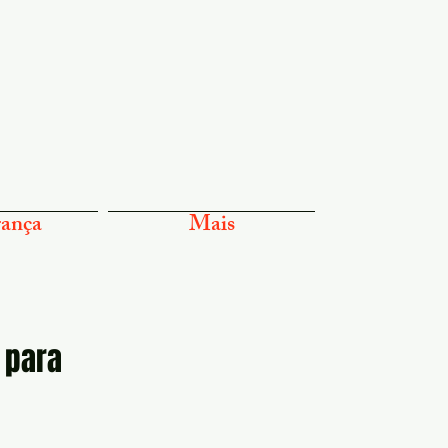
ança
Mais
 para