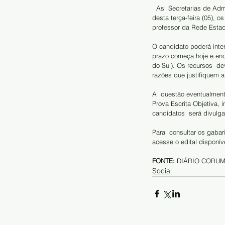
  As  Secretarias de Administração e Desburocratização (SAD) e de Educação  (SED) divulgaram no Diário Oficial 
desta terça-feira (05), o
professor da Rede Estadu
O candidato poderá inter
prazo começa hoje e ence
do Sul). Os recursos  d
razões que justifiquem a
A  questão eventualmente
Prova Escrita Objetiva, 
candidatos  será divulgado
Para  consultar os gabar
acesse o edital disponív
FONTE:
 DIÁRIO CORU
Social