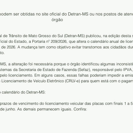
odem ser obtidas no site oficial do Detran-MS ou nos postos de aten
órgão
 de Trânsito de Mato Grosso do Sul (Detran-MS) publicou, na edição desta
Oficial do Estado, a Portaria nº 209/2026, que altera o calendário anual de lic
o de 2026. A mudança tem como objetivo evitar transtornos aos cidadãos dur
to.
S, a alteração foi necessária porque o órgão identificou algumas inconsist
stemas da Secretaria de Estado de Fazenda (Sefaz), responsável pelo IPVA, 
pelo licenciamento. Em alguns casos, essas falhas poderiam impedir a emi
 e Licenciamento de Veículo Eletrônico (CRLV-e) para quem está com o paga
o calendário do Detran-MS:
prazos de vencimento do licenciamento veicular das placas com finais 1 a 5
r de junho. As demais permanecem iguais. Confira: