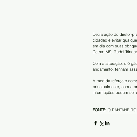
Declaração do diretor-p
cidadão e evitar qualque
em dia com suas obrigaçõ
Detran-MS, Rudel Trinda
Com a alteração, o órgã
andamento, tenham assegu
A medida reforça o compr
principalmente, com a pr
informações podem ser o
FONTE:
 O PANTANEIRO