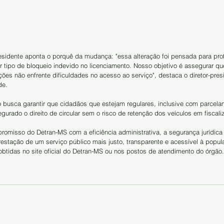
residente aponta o porquê da mudança: "essa alteração foi pensada para pro
r tipo de bloqueio indevido no licenciamento. Nosso objetivo é assegurar q
es não enfrente dificuldades no acesso ao serviço", destaca o diretor-pres
de.
o busca garantir que cidadãos que estejam regulares, inclusive com parcel
rado o direito de circular sem o risco de retenção dos veículos em fiscali
omisso do Detran-MS com a eficiência administrativa, a segurança jurídica 
estação de um serviço público mais justo, transparente e acessível à popul
btidas no site oficial do Detran-MS ou nos postos de atendimento do órgão.