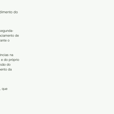
dimento do 
 segunda-
enciamento de 
ante o 
ências na 
e do próprio 
ssão do 
mento da 
, que 