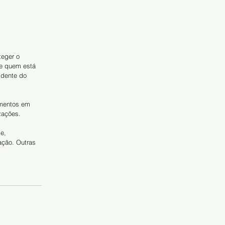
teger o 
ue quem está 
idente do 
amentos em 
zações.
e, 
ação. Outras 