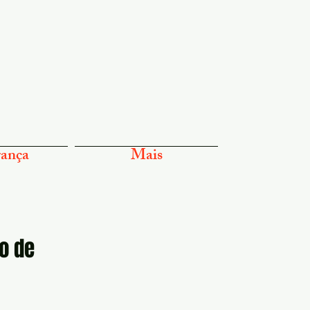
ança
Mais
o de