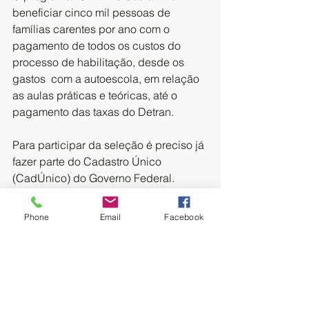
beneficiar cinco mil pessoas de 
famílias carentes por ano com o  
pagamento de todos os custos do 
processo de habilitação, desde os 
gastos  com a autoescola, em relação 
as aulas práticas e teóricas, até o  
pagamento das taxas do Detran.    
Para participar da seleção é preciso já 
fazer parte do Cadastro Único 
(CadÚnico) do Governo Federal.    
Entram  neste programa a habilitação 
nas categorias A, B ou AB, adição de  
Phone
Email
Facebook
categoria A ou B e mudança para as 
categorias C, D ou E. Não serão  
contemplados os motoristas que 
tiverem cometido crimes na condução 
de  veículo com sentença penal 