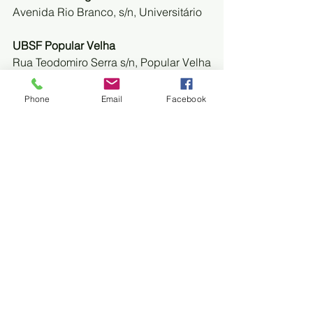
Avenida Rio Branco, s/n, Universitário 
UBSF Popular Velha
Rua Teodomiro Serra s/n, Popular Velha 
UBSF Breno de Medeiros I
Phone
Email
Facebook
Rua Cyríaco de Toledo, s/n, Popular 
Nova 
UBSF Nova Corumbá
Rua Cyríaco de Toledo, s/n, Nova 
Corumbá 
UBSF Padre Ernesto Sassida
Rua José Fragelli, esquina com Dom 
Aquino, Dom Dosco 
UBSF Gastão de Oliveira