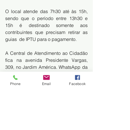
O local atende das 7h30 até às 15h, 
sendo que o período entre 13h30 e  
15h é destinado somente aos 
contribuintes que precisam retirar as 
guias  de IPTU para o pagamento.
A Central de Atendimento ao Cidadão 
fica na avenida Presidente Vargas, 
309, no Jardim América. 
WhatsApp
 da 
Central: (67) 98468-6045.
Phone
Email
Facebook
Fonte: MIDIAMAX
https://midiamax.uol.com.br/cotidiano/2
023/contribuintes-de-dourados-tem-
ate-sexta-para-pagar-iptu-com-
descontos-de-30/				