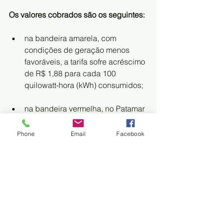
Os valores cobrados são os seguintes:
na bandeira amarela, com 
condições de geração menos 
favoráveis, a tarifa sofre acréscimo 
de R$ 1,88 para cada 100 
quilowatt-hora (kWh) consumidos;
na bandeira vermelha, no Patamar 
1, com condições mais custosas 
de geração, a tarifa sofre 
Phone
Email
Facebook
acréscimo de R$ 4,46 para 100 
quilowatt-hora kWh consumido. 
Já na bandeira vermelha, no 
Patamar 2, as condições de 
geração são ainda mais custosas. 
Com isso, a tarifa sofre acréscimo 