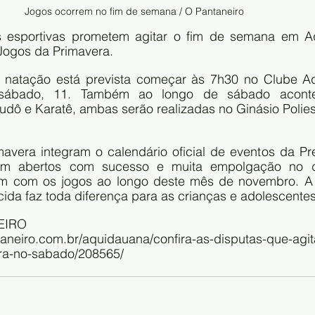
Jogos ocorrem no fim de semana / O Pantaneiro 
s esportivas prometem agitar o fim de semana em A
Jogos da Primavera.
natação está prevista começar às 7h30 no Clube Aq
ábado, 11. Também ao longo de sábado aconte
dô e Karatê, ambas serão realizadas no Ginásio Poliesp
vera integram o calendário oficial de eventos da Pref
am abertos com sucesso e muita empolgação no d
m com os jogos ao longo deste mês de novembro. A 
rcida faz toda diferença para as crianças e adolescentes
EIRO
aneiro.com.br/aquidauana/confira-as-disputas-que-agi
ra-no-sabado/208565/