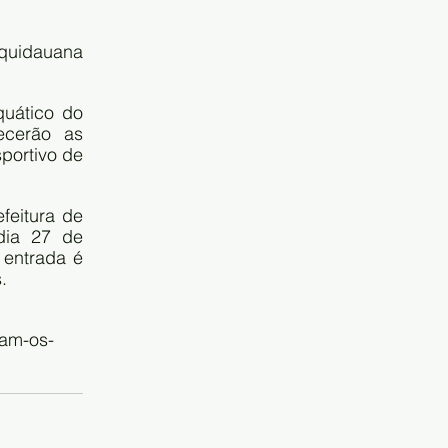
quidauana 
uático do 
cerão as 
ortivo de 
eitura de 
ia 27 de 
entrada é 
.
tam-os-