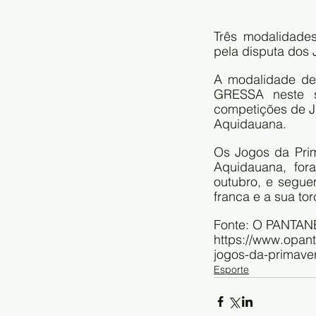
Três modalidade
pela disputa dos 
A modalidade de 
GRESSA neste s
competições de Ju
Aquidauana.
Os Jogos da Prima
Aquidauana, for
outubro, e segue
franca e a sua to
Fonte: O PANTAN
https://www.opant
jogos-da-primave
Esporte