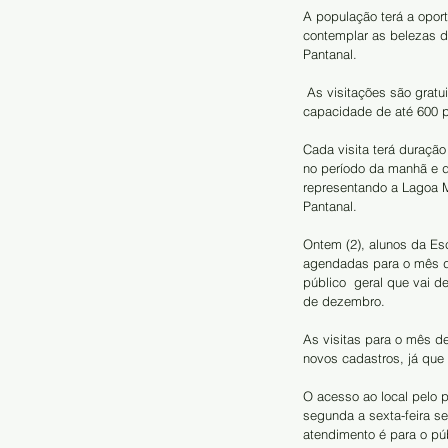
A população terá a oport
contemplar as belezas d
Pantanal.
 As visitações são gratuitas, mas acontecem mediante agendamento prévio,  pelo site do local, que tem 
capacidade de até 600 p
Cada visita terá duraçã
no período da manhã e d
representando a Lagoa M
Pantanal.
Ontem (2), alunos da Esc
agendadas para o mês d
público  geral que vai d
de dezembro.
As visitas para o mês d
novos cadastros, já que
O acesso ao local pelo p
segunda a sexta-feira s
atendimento é para o púb