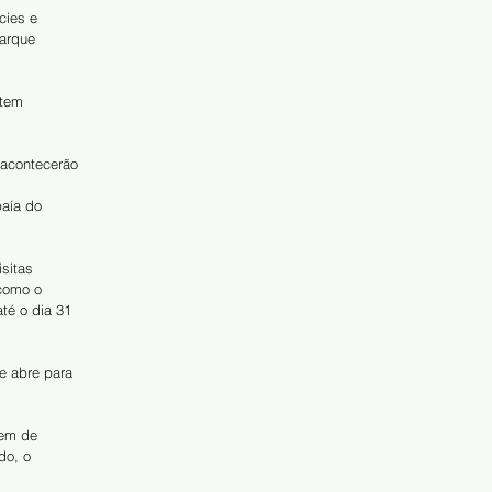
cies e 
arque  
 acontecerão 
  
aía do 
sitas 
como o 
té o dia 31 
e abre para 
cem de 
o, o  