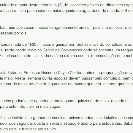
unidade a partir desta terça-feira (3) de  conhecer peixes de diferentes espé
a fauna e  flora pantaneira no maior aquário de água doce do mundo, o Biop
essoas por dia.
o aproximada de 1h30 minutos e guiada por  profissionais do complexo, elas
a  tarde, tendo início no Centro de Convenções onde se encontra um tanque
isteriosa e sendo finalizada na área externa com a  representação de uma b
ola Estadual Professor Henrique Ciryllo Corrêa  abriram a programação de vi
e maio. Nesta  semana outras escolas devem passar pelo complexo, bem 
esfrutar do maior aquário de água doce do mundo que terá  entrada gratuita a
e junho poderão ser agendadas na segunda quinzena  de maio, quando o sit
 para este mês  não há mais vagas.
úblico individual e grupos de escolas,  universidades e instituições aconte
endo  que segunda, quarta e sexta o espaço é aberto para estudantes. Sábad
lico geral e funciona até às 12h.