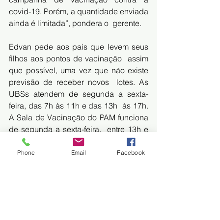
covid-19. Porém, a quantidade enviada 
ainda é limitada”, pondera o  gerente.
Edvan pede aos pais que levem seus 
filhos aos pontos de vacinação  assim 
que possível, uma vez que não existe 
previsão de receber novos  lotes. As 
UBSs atendem de segunda a sexta-
feira, das 7h às 11h e das 13h  às 17h. 
A Sala de Vacinação do PAM funciona 
de segunda a sexta-feira,  entre 13h e 
18h, e aos sábados das 8h às 13h. 
Phone
Email
Facebook
Fonte: MIDIAMAX
https://midiamax.uol.com.br/cotidiano/2
023/com-doses-disponiveis-dourados-
retoma-vacinacao-contra-covid-19-em-
criancas/