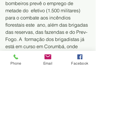
bombeiros prevê o emprego de 
metade do  efetivo (1.500 militares) 
para o combate aos incêndios 
florestais este  ano, além das brigadas 
das reservas, das fazendas e do Prev-
Fogo. A  formação dos brigadistas já 
está em curso em Corumbá, onde 
equipes do 3º  Grupamento do Corpo 
de Bombeiros, em revezamento, estão 
Phone
Email
Facebook
percorrendo as  propriedades rurais e 
comunidades ribeirinhas para orientar 
e treinar os  voluntários.
”Conhecendo  as estruturas e os 
acessos às fazendas teremos como 
direcionar as  equipes em caso de 
incêndios”, explica o comandante do 
grupamento,  tenente-coronel Luciano 