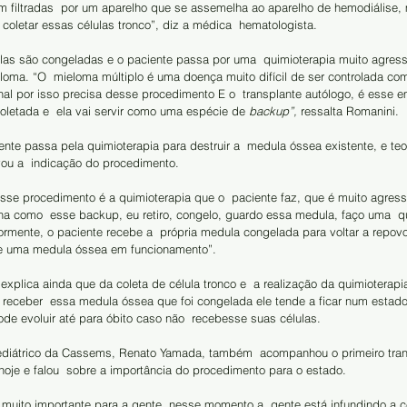
em filtradas  por um aparelho que se assemelha ao aparelho de hemodiálise,
 coletar essas células tronco”, diz a médica  hematologista.
ulas são congeladas e o paciente passa por uma  quimioterapia muito agress
eloma. “O  mieloma múltiplo é uma doença muito difícil de ser controlada com
nal por isso precisa desse procedimento E o  transplante autólogo, é esse e
oletada e  ela vai servir como uma espécie de 
backup”, 
ressalta Romanini. 
ente passa pela quimioterapia para destruir a  medula óssea existente, e teo
ou a  indicação do procedimento.
esse procedimento é a quimioterapia que o  paciente faz, que é muito agressi
na como  esse backup, eu retiro, congelo, guardo essa medula, faço uma  qu
ormente, o paciente recebe a  própria medula congelada para voltar a repov
te uma medula óssea em funcionamento”. 
xplica ainda que da coleta de célula tronco e  a realização da quimioterapi
 receber  essa medula óssea que foi congelada ele tende a ficar num estado
de evoluir até para óbito caso não  recebesse suas células. 
ediátrico da Cassems, Renato Yamada, também  acompanhou o primeiro tran
hoje e falou  sobre a importância do procedimento para o estado.
muito importante para a gente, nesse momento a  gente está infundindo a cé