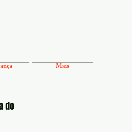
ança
Mais
a do