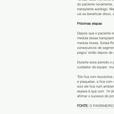
do paciente novamente, 
transplante autólogo. M
vai se beneficiar disso, 
Próximas etapas
Depois que o paciente r
medula óssea transplanta
medula óssea, Soraia Rom
consecutivos de segment
pegou’ então depois de c
Durante esse período o 
cuidados da equipe  mult
"Ele fica com leucócito
e plaquetas, e fica com 
isso ele fica num ambien
espera é que com  14 dia
afirmar o sucesso do pr
FONTE: 
O PANTANEIRO