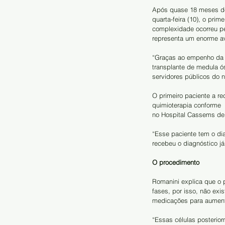
Após quase 18 meses de
quarta-feira (10), o pri
complexidade ocorreu pel
representa um enorme av
“Graças ao empenho da 
transplante de medula ó
servidores públicos do 
O primeiro paciente a re
quimioterapia conforme 
no Hospital Cassems de
“Esse paciente tem o dia
recebeu o diagnóstico já
O procedimento 
Romanini explica que o p
fases, por isso, não exis
medicações para aumenta
“Essas células posteri