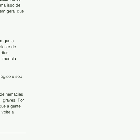
ma isso de  
em geral que 
a que a 
lante de  
 dias 
 ‘medula 
lógico e sob 
 de hemácias 
  graves. Por 
que a gente 
 volte a 