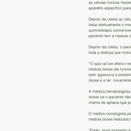
as células troncos foss
aparelho específico para
Depois da coleta as cél
tratar efetivamente o mi
quimioterapia convencio
paciente tem a medula c
Depois da coleta, o paci
toda a doença que motiv
“O que vai ser efetivo n
medula óssea ela funcio
bem agressiva e posteri
óssea e a ter  novamen
A médica hematologista e
doses se o paciente não
chama de aplasia que po
O médico oncologista p
medula óssea realizado 
“Então, esse momento é 