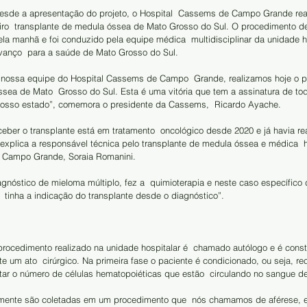
sde a apresentação do projeto, o Hospital  Cassems de Campo Grande real
meiro  transplante de medula óssea de Mato Grosso do Sul. O procedimento de
a manhã e foi conduzido pela equipe médica  multidisciplinar da unidade ho
anço  para a saúde de Mato Grosso do Sul. 
nossa equipe do Hospital Cassems de Campo  Grande, realizamos hoje o pr
ssea de Mato  Grosso do Sul. Esta é uma vitória que tem a assinatura de tod
nosso estado”, comemora o presidente da Cassems,  Ricardo Ayache. 
ceber o transplante está em tratamento  oncológico desde 2020 e já havia re
 explica a responsável técnica pelo transplante de medula óssea e médica  
 Campo Grande, Soraia Romanini.
gnóstico de mieloma múltiplo, fez a  quimioterapia e neste caso específico
  tinha a indicação do transplante desde o diagnóstico”. 
rocedimento realizado na unidade hospitalar é  chamado autólogo e é consti
te um ato  cirúrgico. Na primeira fase o paciente é condicionado, ou seja, re
r o número de células hematopoiéticas que estão  circulando no sangue de
ormente são coletadas em um procedimento que  nós chamamos de aférese, 