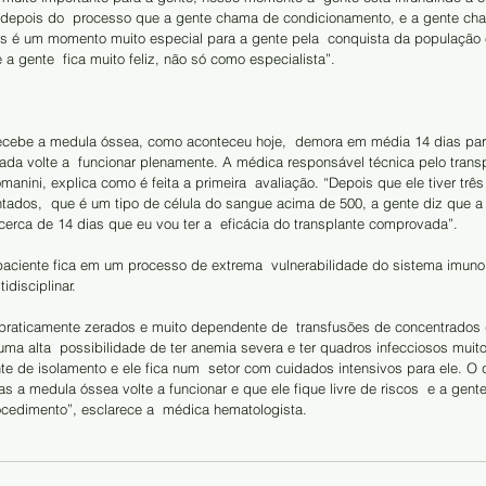
depois do  processo que a gente chama de condicionamento, e a gente cha
as é um momento muito especial para a gente pela  conquista da população 
e a gente  fica muito feliz, não só como especialista”. 
ecebe a medula óssea, como aconteceu hoje,  demora em média 14 dias par
da volte a  funcionar plenamente. A médica responsável técnica pelo transp
anini, explica como é feita a primeira  avaliação. “Depois que ele tiver três
ados,  que é um tipo de célula do sangue acima de 500, a gente diz que a 
erca de 14 dias que eu vou ter a  eficácia do transplante comprovada”.
paciente fica em um processo de extrema  vulnerabilidade do sistema imuno
idisciplinar.
s praticamente zerados e muito dependente de  transfusões de concentrados
uma alta  possibilidade de ter anemia severa e ter quadros infecciosos muito
te de isolamento e ele fica num  setor com cuidados intensivos para ele. O 
s a medula óssea volte a funcionar e que ele fique livre de riscos  e a gente
ocedimento”, esclarece a  médica hematologista. 