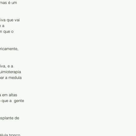
 mas é um  
iva que vai 
 a  
m que o 
ricamente, 
va, e a 
imioterapia 
oar a medula 
a em altas 
 que a  gente 
splante de 
lula tronco 