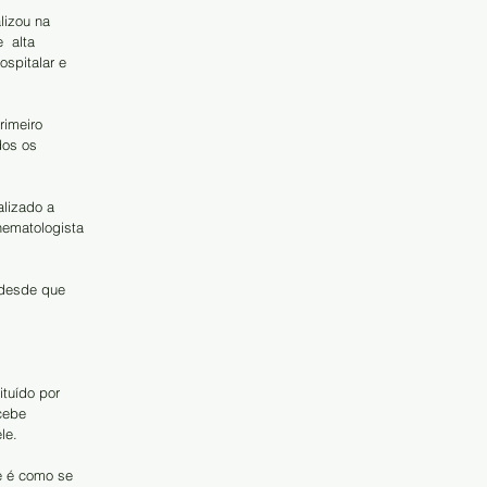
izou na 
  alta 
spitalar e 
imeiro 
os os  
alizado a 
hematologista 
 desde que 
tuído por 
cebe  
le. 
e é como se 