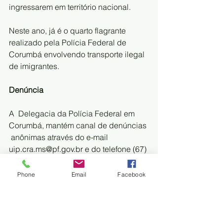
ingressarem em território nacional. 
Neste ano, já é o quarto flagrante 
realizado pela Polícia Federal de 
Corumbá envolvendo transporte ilegal 
de imigrantes.  
Denúncia 
A  Delegacia da Polícia Federal em 
Corumbá, mantém canal de denúncias 
 anônimas através do e-mail 
uip.cra.ms@pf.gov.br e do telefone (67) 
99202  8240. Caso saiba de 
informações sobre este ou outros 
Phone
Email
Facebook
casos de  competência da PF entre em 
contato.
FONTE:
 DIÁRIO CORUMBAENSE