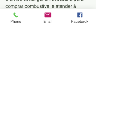
comprar combustível e atender à 
demanda, especialmente no setor 
produtivo.
Phone
Email
Facebook
"Estamos trabalhando com volumes 
menores do que o nosso programa de 
demanda e, obviamente, isso cria 
situações que não nos permitem 
atender 100% do fornecimento (de 
combustível) nos diferentes setores", 
disse.
O ex-ministro dos Hidrocarbonetos, 
Álvaro Ríos, disse que essa situação 
se deve à queda da produção da 
estatal YPFB e que não se pode 
“esconder o sol com um dedo”. Ele 
também afirmou que a livre importação 
de combustível está na pauta há 