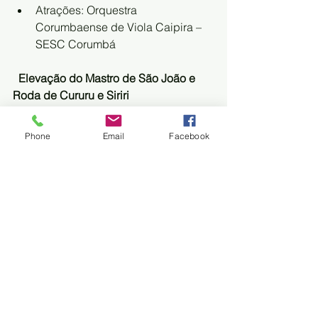
Atrações: Orquestra 
Corumbaense de Viola Caipira – 
SESC Corumbá
Elevação do Mastro de São João e 
Roda de Cururu e Siriri
Local: Orla do Porto Geral
Horário: 23h30
Phone
Email
Facebook
ARRAIAL DO BANHO DE SÃO 
JOÃO
Local: Porto Geral
18h - Praça de Alimentação
18h - Estande de Artesanatos
18h - Altar de Todos os Santos