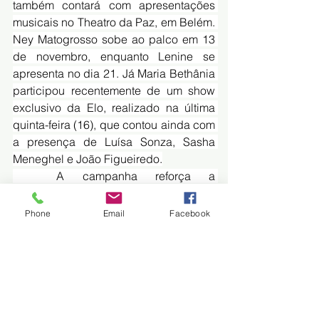
também contará com apresentações 
musicais no Theatro da Paz, em Belém. 
Ney Matogrosso sobe ao palco em 13 
de novembro, enquanto Lenine se 
apresenta no dia 21. Já Maria Bethânia 
participou recentemente de um show 
exclusivo da Elo, realizado na última 
quinta-feira (16), que contou ainda com 
a presença de Luísa Sonza, Sasha 
Meneghel e João Figueiredo.
	A campanha reforça a 
necessidade de que o Pantanal e 
outras áreas úmidas sejam tratados 
Phone
Email
Facebook
como prioridade nas discussões 
globais sobre mudanças climáticas.
Fonte: Jornal FOLHA MS