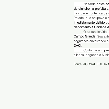
	Na tarde desta 
se
de dinheiro na prefeitur
na cidade fronteiriça de 
Parada, que ocupava o 
imediatamente detido
 p
depoimento à Unidade A
O ex-funcionário 
Campo Grande
. Sua ext
segurança envolvendo a
DACI
.
	Conforme a imprensa boliviana, no esquema, os valores eram depositados em contas controladas por ele e 
aliados, segundo o Minis
Fonte: JORNAL FOLHA