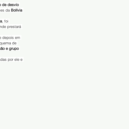
o de desvio 
des da 
Bolívia
ra
, foi 
onde prestará 
e depois em 
squema de 
ção e grupo 