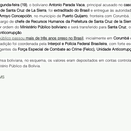
gunda-feira (19)
, o boliviano 
Antonio Parada Vaca
, principal acusado no 
cas
a de Santa Cruz de La Sierra
, foi 
extraditado do Brasil
 e entregue às autorida
Arroyo Concepción
, no município de 
Puerto Quijarro
, fronteira com Corumbá.
cargo de 
chefe de Recursos Humanos da Prefeitura de Santa Cruz de la Sier
or ordem do 
Ministério Público boliviano
 e será transferido para 
Santa Cruz
, 
nticorrupção
.
público passou 
mais de três anos preso no Brasil
, inicialmente em 
Corumbá
 
radição foi coordenada pela 
Interpol e Polícia Federal Brasileira
, com forte e
gentes da 
Força Especial de Combate ao Crime (Felcc), Unidade Anticorrup
tério Público da Bolívia.
 MS