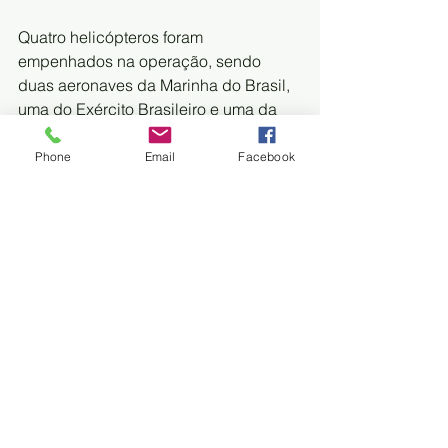
Quatro helicópteros foram 
empenhados na operação, sendo 
duas aeronaves da Marinha do Brasil, 
uma do Exército Brasileiro e uma da 
Força Aérea Brasileira. Além disso, o 
avião Hercules C-130 da FAB, reforça 
Phone
Email
Facebook
a operação.
As queimadas tiveram início  mais 
cedo este ano, nos meses de março 
abril. Uma situação atípica, já que os 
focos são mais comuns a partir de 
junho, final do outono e início do 
inverno. 
Meio Ambiente