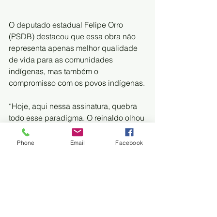
O deputado estadual Felipe Orro 
(PSDB) destacou que essa obra não 
representa apenas melhor qualidade 
de vida para as comunidades 
indígenas, mas também o 
compromisso com os povos indígenas.
“Hoje, aqui nessa assinatura, quebra 
todo esse paradigma. O reinaldo olhou 
sim para a classe produtora mas não 
deixou de lado as comunidades 
Phone
Email
Facebook
indígenas, que também precisam de 
investimento e respeito. 
Questão indígena