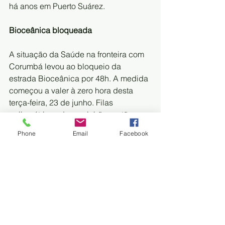
há anos em Puerto Suárez. 
Bioceânica bloqueada
A situação da Saúde na fronteira com 
Corumbá levou ao bloqueio da 
estrada Bioceânica por 48h. A medida 
começou a valer à zero hora desta 
terça-feira, 23 de junho. Filas 
quilométricas de caminhões estão 
aguardando para atravessar a fronteira 
Phone
Email
Facebook
entre os dois países que está fechada 
desde o final de março. Apenas eles 
(caminhoneiros), são autorizados a 
passar para que não haja o 
desabastecimento.
O protesto é liderado pelo Comitê 
Cívico de Puerto Suárez, que exigem 