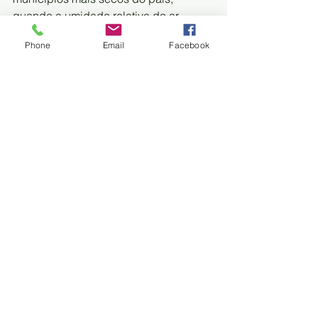
quando a umidade relativa do ar 
chega a media aos 21%.
Phone
Email
Facebook
Dados das queimadas
Conforme o INPE (Instituto Nacional de 
Pesquisas Espaciais), Corumbá segue 
liderando o ranking de queimadas no 
Brasil. Nas últimas 48 horas, o 
município apresentou um salto no que 
se refere aos focos, de 43 passou para 
144 focos de calor. Esse número 
representa 61,1% dos focos de 
incêndios no Brasil. 
Ainda de acordo com o INPE, nos 
primeiros 12 dias de março, a cidade 
registrou 197 focos de queimadas, um 