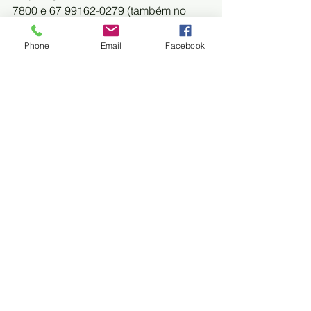
7800 e 67 99162-0279 (também no 
aplicativo WhatsApp). O sigilo é 
garantido. 
Phone
Email
Facebook
Trem do Pantanal