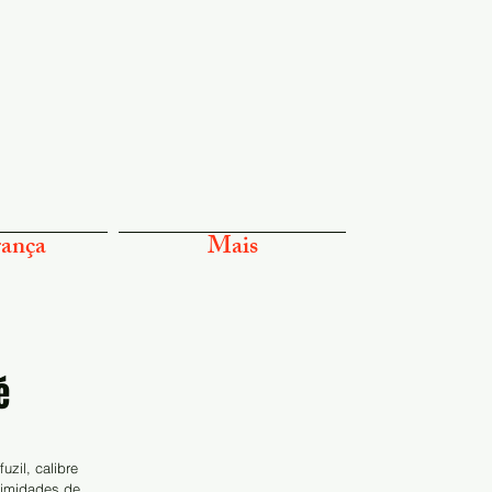
ança
Mais
é
zil, calibre 
ximidades de 