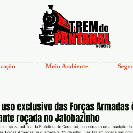
cação
Meio Ambiente
Segur
 uso exclusivo das Forças Armadas 
ante roçada no Jatobazinho
de limpeza pública da Prefeitura de Corumbá, encontraram uma munição de fu
as Forças Armadas na quarta-feira, 03 de julho. Eles faziam roçada nas pro