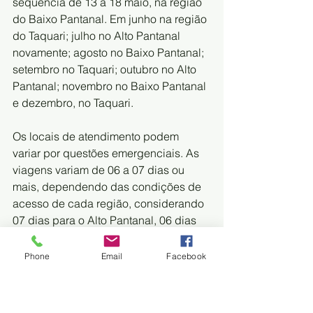
sequência de 13 a 18 maio, na região 
do Baixo Pantanal. Em junho na região 
do Taquari; julho no Alto Pantanal 
novamente; agosto no Baixo Pantanal; 
setembro no Taquari; outubro no Alto 
Pantanal; novembro no Baixo Pantanal 
e dezembro, no Taquari.
Os locais de atendimento podem 
variar por questões emergenciais. As 
viagens variam de 06 a 07 dias ou 
mais, dependendo das condições de 
acesso de cada região, considerando 
07 dias para o Alto Pantanal, 06 dias 
para o Baixo Pantanal e 07 dias para o 
Taquari.
Phone
Email
Facebook
Na Parte Alta do Pantanal são 220 
famílias. No Taquari, habitam 230 