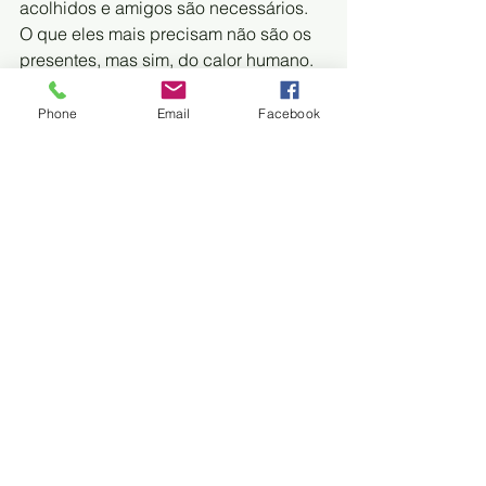
acolhidos e amigos são necessários. 
O que eles mais precisam não são os 
presentes, mas sim, do calor humano. 
De um ombro amigo”, frisou.
Phone
Email
Facebook
E com o sorriso estampado no rosto, 
dona Judithe revelou a este Diário que 
espera um padrinho animado igual 
ela. “Eu gosto mesmo é de dançar. 
Sinto a falta de alguém para conversar 
e assuntos não irão faltar. Como é bom 
poder prosear”, mencionou como se 
estivesse relembrando o passado.
Cadastro
Para se candidatar a padrinho no 
projeto, os interessados deverão 
procurar a assistência social do Asilo 