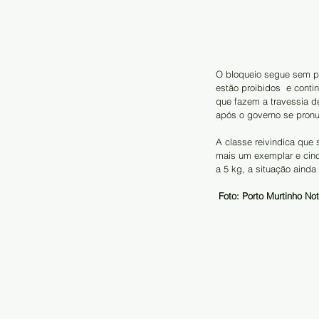
O bloqueio segue sem p
estão proibidos  e cont
que fazem a travessia d
após o governo se pronun
A classe reivindica que
mais um exemplar e cinc
a 5 kg, a situação aind
Foto: Porto Murtinho Not