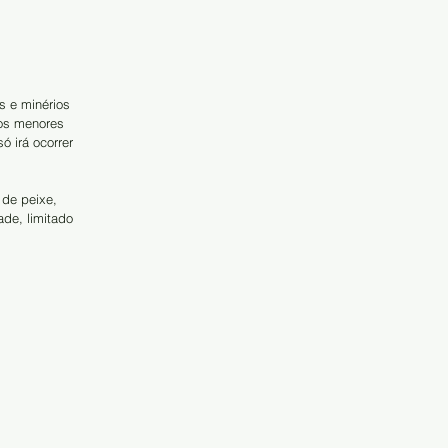
 e minérios 
cos menores 
 irá ocorrer 
de peixe, 
de, limitado 