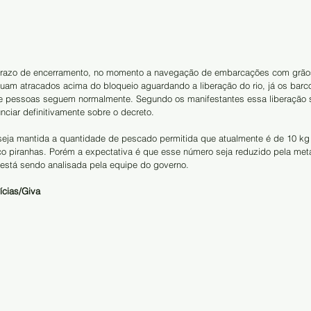
razo de encerramento, no momento a navegação de embarcações com grãos
inuam atracados acima do bloqueio aguardando a liberação do rio, já os bar
e pessoas seguem normalmente. Segundo os manifestantes essa liberação só
ciar definitivamente sobre o decreto.
 seja mantida a quantidade de pescado permitida que atualmente é de 10 kg 
o piranhas. Porém a expectativa é que esse número seja reduzido pela meta
a está sendo analisada pela equipe do governo.
ícias/Giva