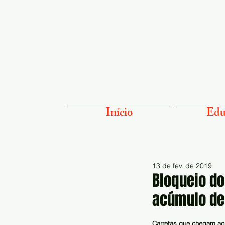
Início
Edu
13 de fev. de 2019
Bloqueio do
acúmulo de 
Carretas que chegam ao 