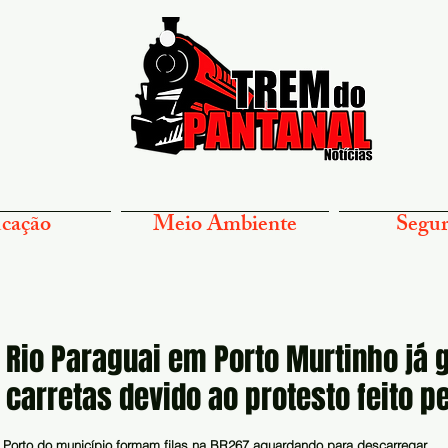
cação
Meio Ambiente
Segur
 Rio Paraguai em Porto Murtinho já 
carretas devido ao protesto feito p
Porto do município formam filas na BR267 aguardando para descarregar.