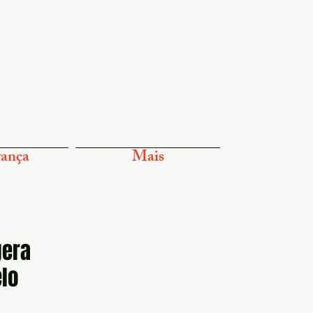
ança
Mais
gera
elo