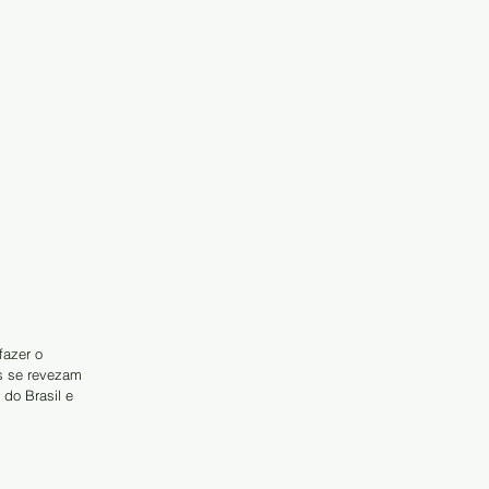
fazer o 
s se revezam 
do Brasil e 