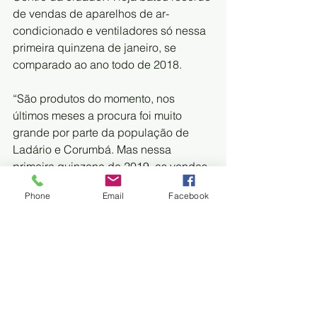
de vendas de aparelhos de ar-
condicionado e ventiladores só nessa 
primeira quinzena de janeiro, se 
comparado ao ano todo de 2018.
“São produtos do momento, nos 
últimos meses a procura foi muito 
grande por parte da população de 
Ladário e Corumbá. Mas nessa 
primeira quinzena de 2019, as vendas 
superaram, vendemos cerca de 200 
Phone
Email
Facebook
aparelhos de ar-condicionado e mais 
de 1.000 ventiladores, o estoque teve 
que ser reposto e ainda sim as vendas 
seguem”, mencionou Waldemir.
E não é só ele que vem faturando com 
a onda de calor na região. A 