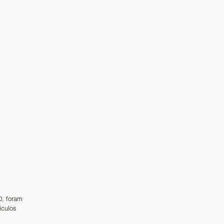
0, foram 
ículos 