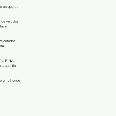
do parque de 
de veículos 
 fazem 
nfrontados 
am 
 a Bolívia 
 a quantia 
 Corumbá onde 