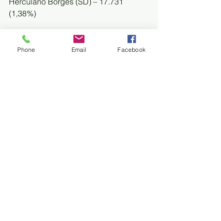
Herculano Borges (SD) – 17.731 
(1,38%)
Gerson Claro (PP) – 16.374 (1,28%)
Phone
Email
Facebook
Antonio Vaz (PRB) – 16.224 (1,26%)
Evander Vendramini (PP) – 12.627 
(0,98%)
Lucas de Lima (SD) – 12.391 (0,97%)
João Henrique (PR) – 11.010 (0,86%)