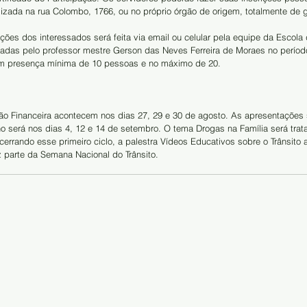
lizada na rua Colombo, 1766, ou no próprio órgão de origem, totalmente de 
ções dos interessados será feita via email ou celular pela equipe da Escola
izadas pelo professor mestre Gerson das Neves Ferreira de Moraes no período
om presença mínima de 10 pessoas e no máximo de 20.
ão Financeira acontecem nos dias 27, 29 e 30 de agosto. As apresentações 
o será nos dias 4, 12 e 14 de setembro. O tema Drogas na Família será trat
errando esse primeiro ciclo, a palestra Vídeos Educativos sobre o Trânsito 
z parte da Semana Nacional do Trânsito.