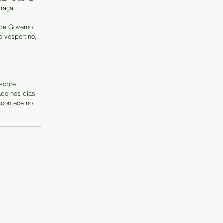
graça.
 de Governo. 
 vespertino, 
sobre 
ado nos dias 
acontece no 