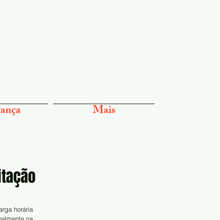
ança
Mais
itação
rga horária 
oalmente na 