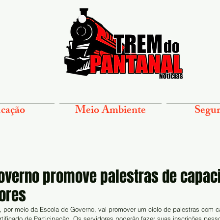
cação
Meio Ambiente
Segur
Governo promove palestras de capac
dores
, por meio da Escola de Governo, vai promover um ciclo de palestras com ca
ertificado de Participação. Os servidores poderão fazer suas inscrições pess