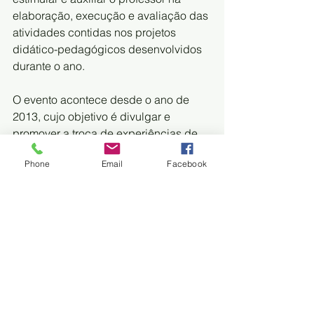
elaboração, execução e avaliação das 
atividades contidas nos projetos 
didático-pedagógicos desenvolvidos 
durante o ano. 
O evento acontece desde o ano de 
2013, cujo objetivo é divulgar e 
promover a troca de experiências de 
sucesso com a utilização das 
Phone
Email
Facebook
tecnologias digitais e recursos 
midiáticos na prática pedagógica 
entre as escolas estaduais. A 
exposição dos trabalhos consiste na 
realização de ações que primam pela 
interação social entre os participantes 
e pela interatividade do usuário com 
as tecnologias e recursos midiáticos. 
Desse modo, o visitante participa 