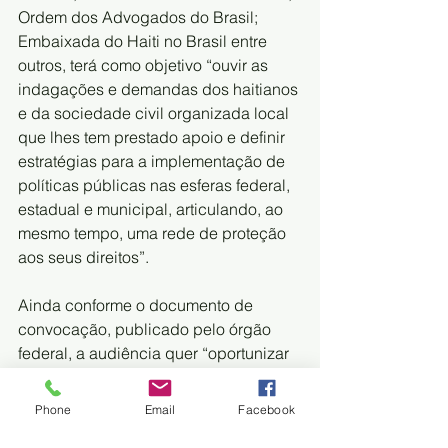
Ordem dos Advogados do Brasil; 
Embaixada do Haiti no Brasil entre 
outros, terá como objetivo “ouvir as 
indagações e demandas dos haitianos 
e da sociedade civil organizada local 
que lhes tem prestado apoio e definir 
estratégias para a implementação de 
políticas públicas nas esferas federal, 
estadual e municipal, articulando, ao 
mesmo tempo, uma rede de proteção 
aos seus direitos”.
Ainda conforme o documento de 
convocação, publicado pelo órgão 
federal, a audiência quer “oportunizar 
aos agentes estatais competentes 
apresentar as ações realizadas para o 
Phone
Email
Facebook
alcance da aplicabilidade da 