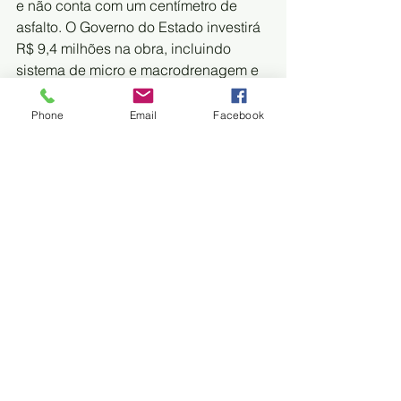
e não conta com um centímetro de 
asfalto. O Governo do Estado investirá 
R$ 9,4 milhões na obra, incluindo 
sistema de micro e macrodrenagem e 
sinalização viária.
Phone
Email
Facebook
Ladário tem novo pavimento
Praticamente toda o perímetro central 
de Ladário, cidade vizinha a Corumbá, 
recebe nova camada de pavimento 
asfáltico em execução pelo Governo 
do Estado, com 60% das obras 
concluídas. Em visita a cidade em 
junho, o governador Reinaldo 
Azambuja deu ordem de serviço para 
nova etapa do recapeamento, 
totalizando 20 quadras e investimento 
de R$ 2 milhões. Ele autorizou ainda 