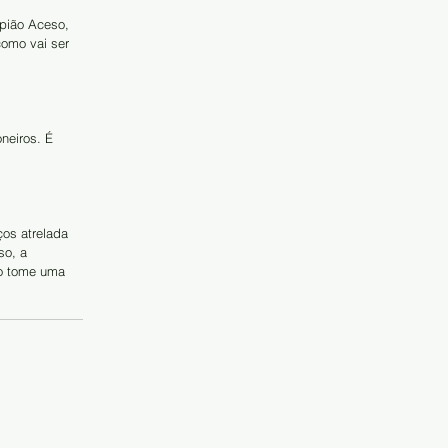
pião Aceso, 
omo vai ser 
neiros. É 
os atrelada 
so, a 
no tome uma 