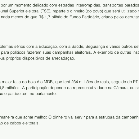
 por um momento delicado com estradas interrompidas, transportes parados
unal Superior eleitoral (TSE), reparte o dinheiro (do povo) que será utilizad
, nada menos do que R$ 1,7 bilhão do Fundo Partidário, criado pelos deputa
blemas sérios com a Educação, com a Saúde, Segurança e vários outros set
 para políticos fazerem suas campanhas eleitorais. A exemplo de outras insti
eus próprios dispositivos de arrecadação.
a maior fatia do bolo é o MDB, que terá 234 milhões de reais, seguido do PT
8 milhões. A participação depende da representatividade na Câmara, ou se
e o partido tem no parlamento.
a maneira que achar melhor. O dinheiro vai servir para a estrutura da campan
o de cabos eleitorais.