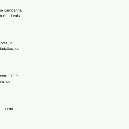
 e 
o na campanha 
dos federais 
ores, o 
tuições, os 
 com 212,2 
ja, do 
ha, como 