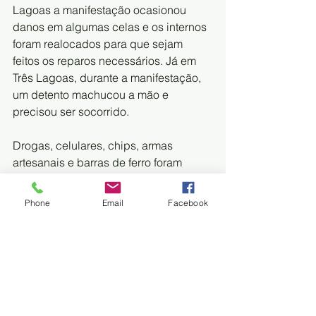
Lagoas a manifestação ocasionou 
danos em algumas celas e os internos 
foram realocados para que sejam 
feitos os reparos necessários. Já em 
Três Lagoas, durante a manifestação, 
um detento machucou a mão e 
precisou ser socorrido. 
Drogas, celulares, chips, armas 
artesanais e barras de ferro foram 
apreendidos na PED. Local, onde em 
menos de um mês dois detentos foram 
Phone
Email
Facebook
encontrados enforcados. Mais 
superlotado presídio de Mato Grosso 
do Sul, a penitenciária tem 2.295 
internos.