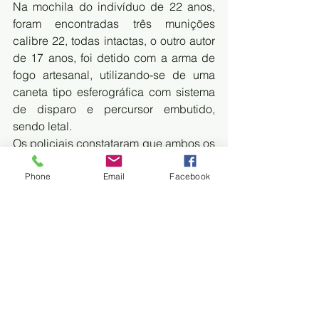
Na mochila do indivíduo de 22 anos, 
foram encontradas três munições 
calibre 22, todas intactas, o outro autor 
de 17 anos, foi detido com a arma de 
fogo artesanal, utilizando-se de uma 
caneta tipo esferográfica com sistema 
de disparo e percursor embutido, 
sendo letal.
Os policiais constataram que ambos os 
criminosos, são parentes da mulher 
que ameaçou mãe e filha. Todos os 
Phone
Email
Facebook
envolvidos foram encaminhados para a 
DP para as devidas providências.
#polícia
#corumbá
#política
Segurança Pública